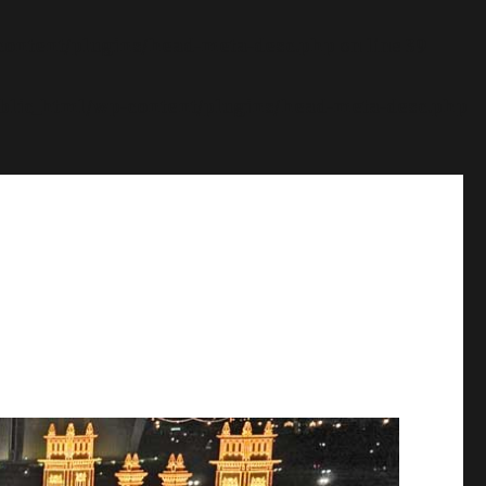
content/plugins/head-meta-desc.php
on line
39
blic_html/wp-content/plugins/head-meta-desc.php