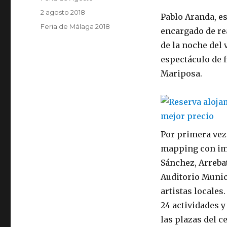
Publicado
2 agosto 2018
Pablo Aranda, es
el
Categorías
Feria de Málaga 2018
encargado de rea
de la noche del 
espectáculo de f
Mariposa.
Por primera vez,
mapping con imá
Sánchez, Arrebat
Auditorio Munic
artistas locale
24 actividades y
las plazas del c