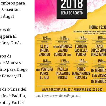
e Ymbros para
, Sebastián
el Ángel
ros de
 para El
món y Ginés
oros de
 de Moura y
sino para Diego
 Ponce y El
s de Núñez del
n José Padilla,
Cartel toros Feria de Málaga 2018
nte y Fortes.