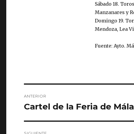
Sábado 18. Toro
Manzanares y Ro
Domingo 19. To
Mendoza, Lea V
Fuente: Ayto. Má
Navegación
ANTERIOR
de
Cartel de la Feria de Mál
Entrada
anterior:
entradas
SIGUIENTE