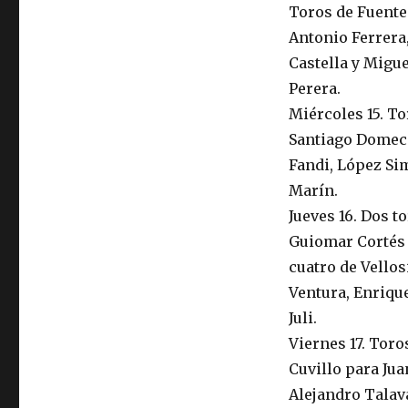
Toros de Fuent
Antonio Ferrera
Castella y Migu
Perera.
Miércoles 15. To
Santiago Domecq
Fandi, López Si
Marín.
Jueves 16. Dos t
Guiomar Cortés
cuatro de Vello
Ventura, Enrique
Juli.
Viernes 17. Toro
Cuvillo para Jua
Alejandro Talava