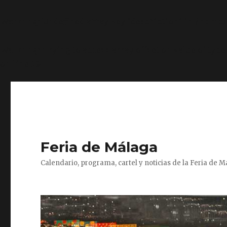
Warning
: Undefined array key "description" in
/home/
Warning
: Trying to access array offset on value of type
on line
39
Feria de Málaga
Calendario, programa, cartel y noticias de la Feria de 