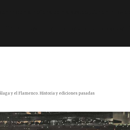
admin/domains/feria-de-malaga.es/public_html/wp-
 null in
/home/admin/domains/feria-de-malaga.es/pu
Málaga y el Flamenco. Historia y ediciones pasadas